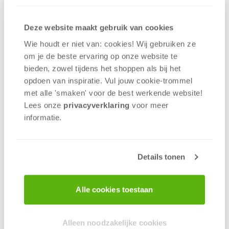
legacyspellen is het moment dat je een van de
doosjes of enveloppen mag openmaken waar je
Deze website maakt gebruik van cookies
vanaf moment één al moeite mee hebt om je
Wie houdt er niet van: cookies! Wij gebruiken ze
nieuwsgierigheid in bedwang te houden. Want bij
om je de beste ervaring op onze website te
veel legacyspellen komen de nieuwe spelregels
bieden, zowel tijdens het shoppen als bij het
vaak ook met spiksplinternieuwe speelstukken. En
opdoen van inspiratie. Vul jouw cookie-trommel
wie houdt er nou niet van pakjes openmaken? Dit
met alle 'smaken' voor de best werkende website​!
betekent wel dat je lang niet alles van een spel
Lees onze
privacyverklaring
voor meer
aan je vrienden kan of mag vertellen. Niemand
informatie.
houdt van spoilers.
Iedere groep spelers krijgt een andere versie
van het spel
Details tonen
Bij de meeste moderne spellen zijn geen twee
potjes hetzelfde. Elke stapel kaarten die wordt
Alle cookies toestaan
geschud, elke worp van de dobbelsteen en elke
actie van een speler bepaalt het verloop. En al die
verschillende variabelen zorgen er op den duur
Alleen noodzakelijke cookies