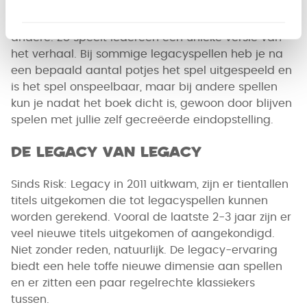
voor dat het speelbord en soms ook de spelregels
bij de ene groep spelers anders zijn dan bij de
andere. Zo speelt iedereen een unieke versie van
het verhaal. Bij sommige legacyspellen heb je na
een bepaald aantal potjes het spel uitgespeeld en
is het spel onspeelbaar, maar bij andere spellen
kun je nadat het boek dicht is, gewoon door blijven
spelen met jullie zelf gecreëerde eindopstelling.
De legacy van legacy
Sinds Risk: Legacy in 2011 uitkwam, zijn er tientallen
titels uitgekomen die tot legacyspellen kunnen
worden gerekend. Vooral de laatste 2-3 jaar zijn er
veel nieuwe titels uitgekomen of aangekondigd.
Niet zonder reden, natuurlijk. De legacy-ervaring
biedt een hele toffe nieuwe dimensie aan spellen
en er zitten een paar regelrechte klassiekers
tussen.