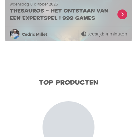
woensdag 8 oktober 2025
Thesauros – Het ontstaan van
een expertspel | 999 Games
Leestijd: 4 minuten
Cédric Millet
Top producten