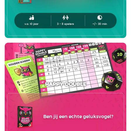
v.a. 10 jaar
3 - 8
spelers
+/-
30
min
Happy Double
Ben jij een echte geluksvogel?