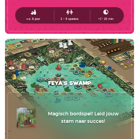
v.a. 8 jaar
2 - 8
spelers
+/-
20
min
Feya's Swamp
Magisch bordspel! Leid jouw
stam naar succes!