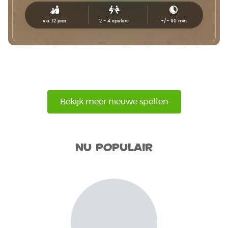
v.a. 12 jaar
2 - 4
spelers
+/-
90
min
Bekijk meer nieuwe spellen
Nu populair