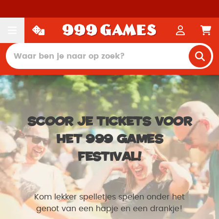
Scoor je tickets voor
het 999 Games
Festival!
Kom lekker spelletjes spelen onder het
genot van een hapje en een drankje!