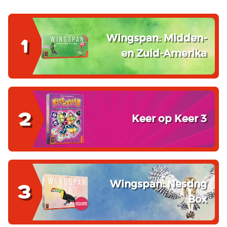
Wingspan: Midden-
1
en Zuid-Amerika
2
Keer op Keer 3
Wingspan: Nesting
3
Box