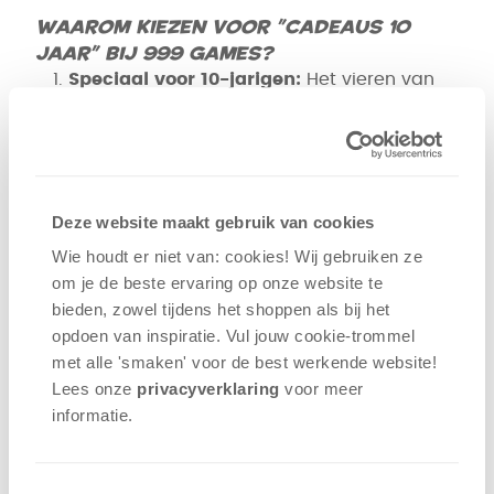
Waarom kiezen voor "Cadeaus 10
jaar" bij 999 Games?
Speciaal voor 10-jarigen:
Het vieren van
een 10-jarige verjaardag is een bijzondere
gebeurtenis, en onze "Cadeaus 10 jaar"
categorie is speciaal ontworpen om dit
leeftijdsfeest extra speciaal te maken met
leuke en uitdagende spelcadeaus.
Deze website maakt gebruik van cookies
Geschikt voor Jonge Spelers:
Onze
Wie houdt er niet van: cookies! Wij gebruiken ze
selectie bevat spellen en accessoires die
om je de beste ervaring op onze website te
geschikt zijn voor kinderen van 10 jaar en
bieden, zowel tijdens het shoppen als bij het
ouder, zodat het verjaardagsfeest een
opdoen van inspiratie. Vul jouw cookie-trommel
plezierige ervaring wordt voor de jarige en
met alle 'smaken' voor de best werkende website​!
hun vrienden.
Lees onze
privacyverklaring
voor meer
Creëer Vrolijke Herinneringen:
Spellen
informatie.
hebben de kracht om vriendschappen te
versterken en geweldige herinneringen te
creëren. Geef een spelcadeau dat vreugde