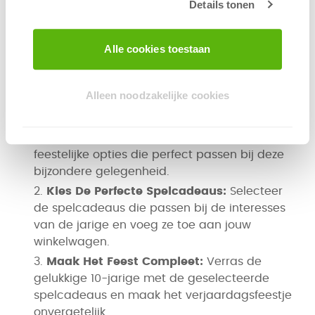
Details tonen
en avontuur brengt in het leven van de
jarige!
Alle cookies toestaan
Hoe Werkt Het?
Vier het 10-jarig leeftijdsfeest met sprankelende
spelcadeaus:
Alleen noodzakelijke cookies
Ontdek Het Assortiment:
Neem een kijkje
in onze categorie en ontdek een scala aan
feestelijke opties die perfect passen bij deze
bijzondere gelegenheid.
Kies De Perfecte Spelcadeaus:
Selecteer
de spelcadeaus die passen bij de interesses
van de jarige en voeg ze toe aan jouw
winkelwagen.
Maak Het Feest Compleet:
Verras de
gelukkige 10-jarige met de geselecteerde
spelcadeaus en maak het verjaardagsfeestje
onvergetelijk.