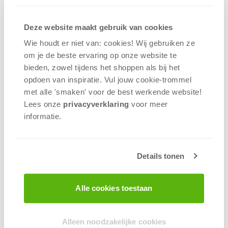
Waarom kiezen voor "Cadeaus 9
jaar" bij 999 Games?
Speciaal voor Kinderen:
Onze "Cadeaus 9
Deze website maakt gebruik van cookies
jaar" categorie is met liefde samengesteld
Wie houdt er niet van: cookies! Wij gebruiken ze
voor kinderen in de leeftijd van 9 jaar. Hier
om je de beste ervaring op onze website te
vind je spelcadeaus die perfect aansluiten bij
bieden, zowel tijdens het shoppen als bij het
hun leeftijd en interesses, zodat ze volop
opdoen van inspiratie. Vul jouw cookie-trommel
kunnen genieten van spannend speelplezier.
met alle 'smaken' voor de best werkende website​!
Lees onze
privacyverklaring
voor meer
Hoe Werkt Het?
informatie.
Vier het speelplezier met geweldige
spelcadeaus voor 9-jarigen:
Ontdek "Cadeaus 9 jaar":
Blader door
Details tonen
onze "Cadeaus 9 jaar" categorie en ontdek
een kleurrijke verzameling van spellen en
Alle cookies toestaan
accessoires die perfect zijn voor kinderen van
deze leeftijd.
Kies De Perfecte Spelcadeaus:
Selecteer
Alleen noodzakelijke cookies