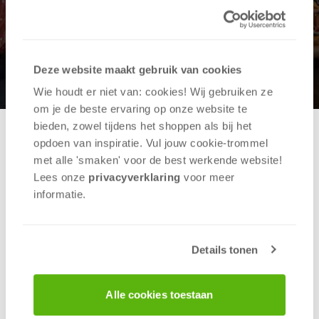
Deze website maakt gebruik van cookies
Wie houdt er niet van: cookies! Wij gebruiken ze
om je de beste ervaring op onze website te
bieden, zowel tijdens het shoppen als bij het
opdoen van inspiratie. Vul jouw cookie-trommel
APR
2025
met alle 'smaken' voor de best werkende website​!
10
Lees onze
privacyverklaring
voor meer
informatie.
Dit evenement is al geweest.
Details tonen
30 Seconds® Toernooi in
Breda
Alle cookies toestaan