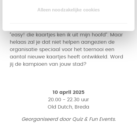
Doe mee aan het 30 Seconds® Toernooi,
Alleen noodzakelijke cookies
gebaseerd op ons hilarische partyspel!
Nu denken een aantal van jullie misschien:
“easy! die kaartjes ken ik uit mijn hoofd”. Maar
helaas zal je dat niet helpen aangezien de
organisatie speciaal voor het toernooi een
aantal nieuwe kaartjes heeft ontwikkeld. Word
jij de kampioen van jouw stad?
10 april 2025
20.00 - 22.30 uur
Old Dutch, Breda
Georganiseerd door Quiz & Fun Events.