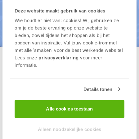
Deze website maakt gebruik van cookies
Wie houdt er niet van: cookies! Wij gebruiken ze
om je de beste ervaring op onze website te
bieden, zowel tijdens het shoppen als bij het
opdoen van inspiratie. Vul jouw cookie-trommel
met alle 'smaken' voor de best werkende website​!
Lees onze
privacyverklaring
voor meer
OKT
2024
OKT
2024
informatie.
05
06
Details tonen
Dit evenement is al geweest.
Alle cookies toestaan
Gameforce 2024
Alleen noodzakelijke cookies
GameForce is een feest voor elke gamer.