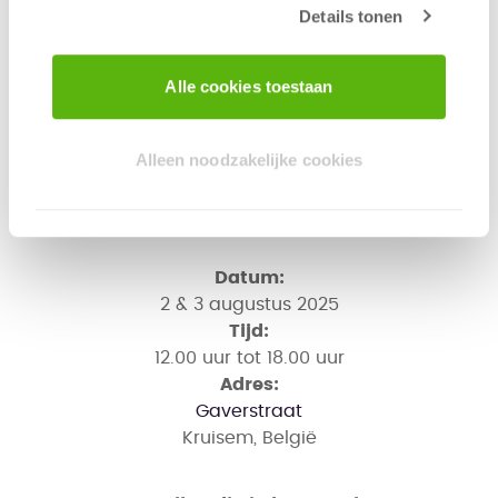
Details tonen
spellenfestival dat bezoekers meeneemt
naar een wereld vol verwondering, waar het
alledaagse vervaagt. Naast het spelen van
Alle cookies toestaan
moderne bordspellen kunnen bezoekers
deelnemen aan speciale spelactiviteiten en
evenementen. Of je nu een ervaren speler
Alleen noodzakelijke cookies
bent of net begint, op Mysticon voelt
iedereen zich thuis.
Datum:
2 & 3 augustus 2025
Tijd:
12.00 uur tot 18.00 uur
Adres:
Gaverstraat
Kruisem, België