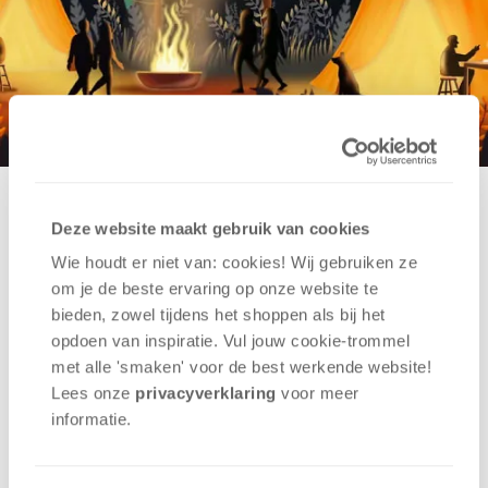
AUG
2025
AUG
2025
Deze website maakt gebruik van cookies
02
03
Wie houdt er niet van: cookies! Wij gebruiken ze
om je de beste ervaring op onze website te
bieden, zowel tijdens het shoppen als bij het
opdoen van inspiratie. Vul jouw cookie-trommel
Dit evenement is al geweest.
met alle 'smaken' voor de best werkende website​!
Lees onze
privacyverklaring
voor meer
informatie.
Mysticon 2025
Mysticon is een uniek openlucht