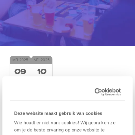
MEI
2025
MEI
2025
09
10
Dit evenement is al geweest.
Deze website maakt gebruik van cookies
TAPT Festival Amsterdam
Wie houdt er niet van: cookies! Wij gebruiken ze
Oost 2025
om je de beste ervaring op onze website te