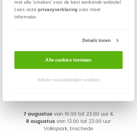
een partyspel of kies jij voor een kaartspel?
met alle 'smaken' voor de best werkende website​!
Voor ieder wat wils!
Lees onze
privacyverklaring
voor meer
informatie.
TAPT Festival
is inmiddels veel meer dan
alleen bier, het staat garant voor één groot
feest waar wordt gedanst, gelachen en
Details tonen
genoten. Naast een te gekke selectie van
bieren, vind je er ook heerlijke wijnen,
cocktails, goed eten en
spelletjes van 999
Alle cookies toestaan
Games
! Chillen in het gras, ordinair meezingen,
Disco Bingo en je nieuwe beste vrienden
Alleen noodzakelijke cookies
ontmoeten… Eén groot feest!
7 augustus
van 16.00 tot 23.00 uur &
8 augustus
van 13.00 tot 23.00 uur
Volkspark, Enschede