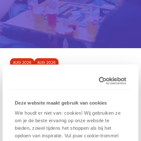
AUG
2026
AUG
2026
07
08
TAPT Festival Enschede
2026
Deze website maakt gebruik van cookies
Wie houdt er niet van: cookies! Wij gebruiken ze
Onder het genot van heerlijke
om je de beste ervaring op onze website te
(speciaal)biertjes of wijntjes kun je de
bieden, zowel tijdens het shoppen als bij het
spellen van 999 Games spelen! Ga je voor
opdoen van inspiratie. Vul jouw cookie-trommel