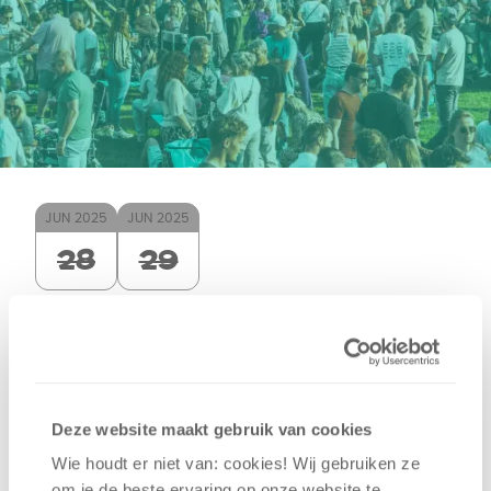
JUN
2025
JUN
2025
28
29
Dit evenement is al geweest.
Toost Festival in Oud-
Deze website maakt gebruik van cookies
Beijerland
Wie houdt er niet van: cookies! Wij gebruiken ze
om je de beste ervaring op onze website te