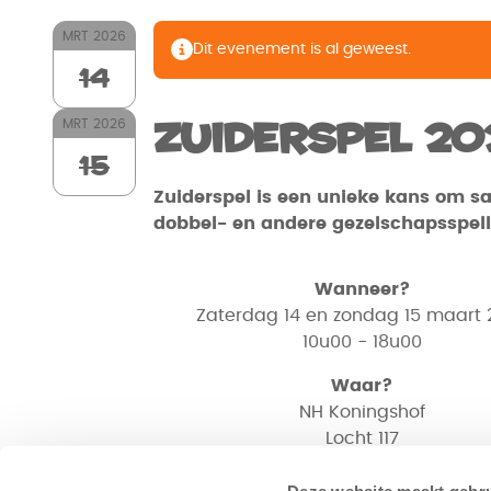
MRT
2026
Dit evenement is al geweest.
14
Zuiderspel 20
MRT
2026
15
Zuiderspel is een unieke kans om s
dobbel- en andere gezelschapsspell
Wanneer?
Zaterdag 14 en zondag 15 maart 
10u00 - 18u00
Waar?
NH Koningshof
Locht 117
5504 RM Veldhoven
Deze website maakt gebru