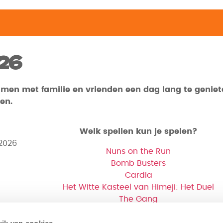
26
amen met familie en vrienden een dag lang te genie
en.
Welk spellen kun je spelen?
2026
Nuns on the Run
Bomb Busters
Cardia
Het Witte Kasteel van Himeji: Het Duel
The Gang
Graantje de Voorste: Het Bordspel
ik van cookies