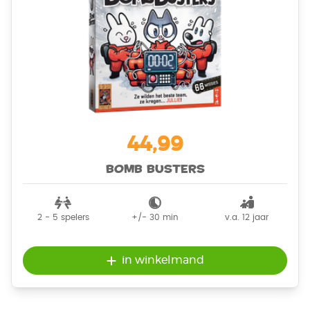
44,99
Bomb Busters
2 - 5
spelers
+/-
30
min
v.a. 12 jaar
in winkelmand