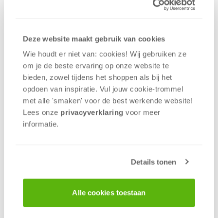
Deze website maakt gebruik van cookies
Knip, knip, boem! In het coöperatieve spel Bomb
Busters werken jij en je medespelers samen om
Wie houdt er niet van: cookies! Wij gebruiken ze
bommen onschadelijk te maken. Aan de hand van
om je de beste ervaring op onze website te
talloze missies moeten jullie zien te achterhalen
bieden, zowel tijdens het shoppen als bij het
welke speler de gevaarlijke rode draad voor zich
opdoen van inspiratie. Vul jouw cookie-trommel
heeft liggen. Kijk goed naar de beschikbare
met alle 'smaken' voor de best werkende website​!
informatie en knip samen met een andere speler
Lees onze
privacyverklaring
voor meer
de juiste draad door, want als jullie de rode draad
informatie.
doorknippen is het game over!
Dit bloedstollende
spel test je deductie- en samenwerkingsvermogen
tot het uiterste!
Details tonen
Vanaf 12 jaar | 2-5 spelers | 30 minuten
Alle cookies toestaan
Waarom wil je dit spelen?
Veelzijdige missies houden het spel constant