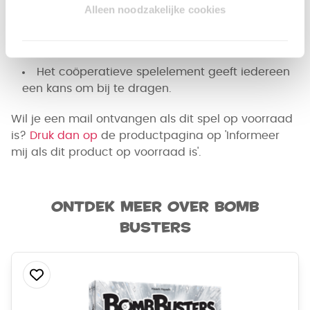
uitdagend en vernieuwend.
Alleen noodzakelijke cookies
De eenvoudige basisregels zorgen ervoor dat
je snel kunt beginnen met spelen en dat iedereen
kan aanschuiven.
Het coöperatieve spelelement geeft iedereen
een kans om bij te dragen.
Wil je een mail ontvangen als dit spel op voorraad
is?
Druk dan op
de productpagina op 'Informeer
mij als dit product op voorraad is'.
Ontdek meer over Bomb
Busters