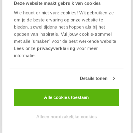
Deze website maakt gebruik van cookies
Stapel de gekleurde blokken als eerste tot een
Wie houdt er niet van: cookies! Wij gebruiken ze
stabiele toren om dit chaotische
om je de beste ervaring op onze website te
behendigheidsspel te winnen. Klinkt simpel toch?
bieden, zowel tijdens het shoppen als bij het
Loop maar niet te hard van stapel, want
opdoen van inspiratie. Vul jouw cookie-trommel
verschillende handicaps proberen je stapelgek te
met alle 'smaken' voor de best werkende website​!
maken! Lukt het je bijvoorbeeld om als t-rex of
Lees onze
privacyverklaring
voor meer
olifant te werken? En wat als de blokken letterlijk uit
informatie.
de lucht komen vallen? Het enige waar je op kunt
bouwen zijn je eigen handen en de aanwijzingen
op de kaarten. Weet jij de torens het snelst te
bouwen zonder ze te laten vallen?
Details tonen
Vanaf 6 jaar | 2-6 spelers | 45 minuten
Alle cookies toestaan
Waarom wil je dit spelen?
Erg leuk zowel op feestjes als gewoon aan
tafel.
Alleen noodzakelijke cookies
Zorgt voor veel grappige momenten!
Simpele regels en korte spelduur maken het