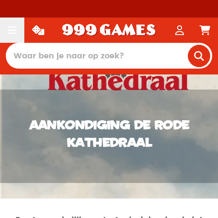
Aankondiging De Rode
Kathedraal