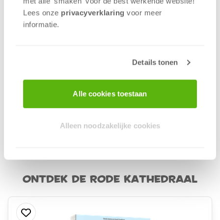
met alle 'smaken' voor de best werkende website​!
bouwvaardigheid overtuigt.
Lees onze
privacyverklaring
voor meer
Waarom wil je dit spelen?
informatie.
Boeiend bouwspel voor strategische denkers.
Prachtig eerbetoon aan de Russische kunst.
Details tonen
Toegankelijke regels voor plezierige
spelervaringen.
Alle cookies toestaan
Vanaf 10 jaar | 1-4 spelers | 80 minuten
Wil je een mail ontvangen als dit spel op voorraad
Alleen noodzakelijke cookies
is? Druk dan op de productpagina op '
Informeer
mij als dit product op voorraad is
'.
Ontdek De Rode Kathedraal