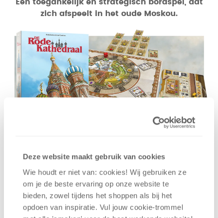
Een toegankelijk en strategisch bordspel, dat
zich afspeelt in het oude Moskou.
Je leidt een bouwteam, dat strijdt om de gunst van
Ivan de Verschrikkelijke terwijl je St. Basil's
Deze website maakt gebruik van cookies
kathedraal opbouwt. Dit strategische bordspel is
Wie houdt er niet van: cookies! Wij gebruiken ze
een eerbetoon aan de iconische kunstenaar Ivan
om je de beste ervaring op onze website te
Bilibin en biedt toegankelijke regels en diepgaande
bieden, zowel tijdens het shoppen als bij het
strategie. Werk samen, plan je zetten zorgvuldig en
opdoen van inspiratie. Vul jouw cookie-trommel
wees de eerste die de tsaar van je