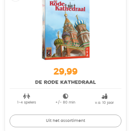
29,99
De Rode Kathedraal
1-4
spelers
+/-
80
min
v.a. 10 jaar
Uit het assortiment