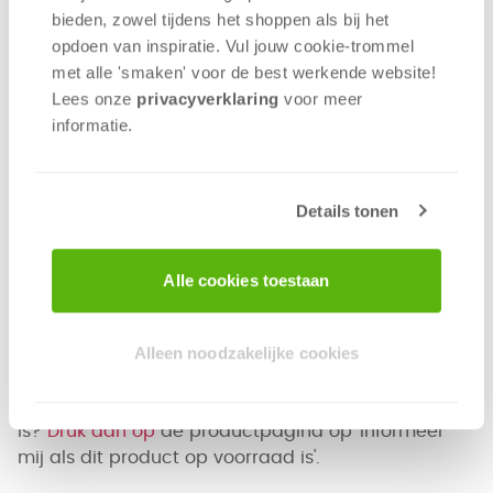
bieden, zowel tijdens het shoppen als bij het
In dit abstracte legspel ontstaan bij elk nieuw
opdoen van inspiratie. Vul jouw cookie-trommel
speelstuk op het bord nieuwe mogelijkheden en
met alle 'smaken' voor de best werkende website​!
dat in 3 dimensies. Overweeg goed waar je je
Lees onze
privacyverklaring
voor meer
speelstukken legt en hou altijd alle kleuren in de
informatie.
gaten. Want aan het einde bepaalt uitsluitend de
kleur met de laagste score wie er met de winst
vandoor gaat. Ook solo te spelen!
Details tonen
Vanaf 8 jaar | 1-4 spelers | 45 minuten
Waarom wil je dit spelen?
Alle cookies toestaan
Tactisch abstract legspel
Combineren in 3 dimensies
Alleen noodzakelijke cookies
Eenvoudig te leren, moeilijk te winnen!
Wil je een mail ontvangen als dit spel op voorraad
is?
Druk dan op
de productpagina op 'Informeer
mij als dit product op voorraad is'.