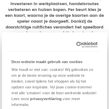
investeren in werkplaatsen, handelsroutes
verbeteren en huizen kopen. Per beurt kies je
een kaart, waarna je de overige kaarten aan de
speler naast je doorgeeft. Dankzij de
doorzichtige ruitfiches verandert het speelbord
gaandeweg in een prachtig kunstwerk.
Het speelbord van Mille Fiori is in 5 verschillende
categorieën verdeeld, die ieder op hun eigen
manier punten geven. De vijf categorieën staan
voor verschillende fases in de wereld van de
Deze website maakt gebruik van cookies
glasblazerij. Werkplaatsen zijn plekken waar het
Wie houdt er niet van: cookies! Wij gebruiken ze
glas wordt geproduceerd. Huizen zijn plekken waar
om je de beste ervaring op onze website te
het glas wordt ingezet. Handelshuizen verkopen het
bieden, zowel tijdens het shoppen als bij het
glas en de haven zorgt voor export. Ook is er een
opdoen van inspiratie. Vul jouw cookie-trommel
categorie met personen, met daarin mensen die je
met alle 'smaken' voor de best werkende website​!
werk ondersteunen. In elke categorie vind je
Lees onze
privacyverklaring
voor meer
ruimtes waarop je ruitfiches kunt leggen, waarmee
informatie.
je punten scoort.