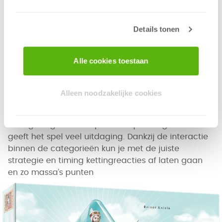
Per ronde krijg je vijf kaarten. Tijdens een beurt kies
Details tonen
je een van deze kaarten en geef je de rest aan de
speler naast je door. Aan de hand van de kaart die
je speelt, leg je een ruitfiche in een van de
Alle cookies toestaan
categorieën op het speelbord. Als vier kaarten zo
zijn gespeeld en doorgegeven, wordt de laatste
kaart afgelegd en is de ronde afgelopen.
Alleen noodzakelijke cookies
Mille Fiori ziet er dankzij het spelmateriaal en de
vormgeving van het speelbord prachtig uit. Ook
geeft het spel veel uitdaging. Dankzij de interactie
binnen de categorieën kun je met de juiste
strategie en timing kettingreacties af laten gaan
en zo massa’s punten