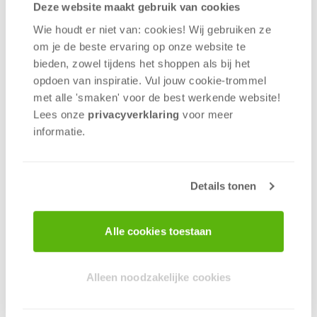
Deze website maakt gebruik van cookies
Wie houdt er niet van: cookies! Wij gebruiken ze
om je de beste ervaring op onze website te
bieden, zowel tijdens het shoppen als bij het
opdoen van inspiratie. Vul jouw cookie-trommel
Ontdek en bouw aan een mysterieus eiland op
met alle 'smaken' voor de best werkende website​!
zoek naar de winst!
In dit legacy-spel verandert
Lees onze
privacyverklaring
voor meer
en ontwikkelt jouw eiland continu aan de hand van
informatie.
jouw keuzes! Kies en plaats tegels om jouw eiland
op te bouwen en de meeste vooruitgang te
boeken. In 24 fascinerende spellen ontdek je de
geheimen van dit mysterieuze eiland. Er kan er
Details tonen
echter maar 1 met de uiteindelijke overwinning
vandoor gaan!
Alle cookies toestaan
Vanaf 10 jaar | 2 - 4 spelers | ±30 minuten
Waarom wil je dit spelen?
Alleen noodzakelijke cookies
· Unieke legacy-ervaring!