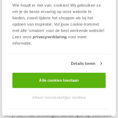
Wie houdt er niet van: cookies! Wij gebruiken ze
om je de beste ervaring op onze website te
De phoenix is weg, dus dit is je kans! Vorm de
bieden, zowel tijdens het shoppen als bij het
beste kaartcombinaties aan zijn nesten en grijp
opdoen van inspiratie. Vul jouw cookie-trommel
waardevolle schatten voordat de andere spelers
met alle 'smaken' voor de best werkende website​!
ermee vandoor gaan! Schatten van de Phoenix is
Lees onze
privacyverklaring
voor meer
een kaartspel vol spanning en avontuur!
informatie.
Vanaf 8 jaar | 2-6 spelers | 30 minuten
Waarom wil je dit spelen?
Details tonen
De eenvoudige spelregels zorgen ervoor dat je
snel kunt beginnen.
Alle cookies toestaan
De geluksfactor maakt dat iedere speler kans
maakt op de winst.
Tactische overwegingen zorgen voor spanning
Alleen noodzakelijke cookies
in elke ronde!
Wil je een mail ontvangen als dit spel op voorraad