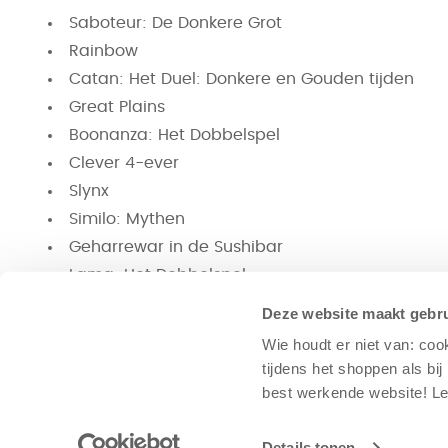
Saboteur: De Donkere Grot
Rainbow
Catan: Het Duel: Donkere en Gouden tijden
Great Plains
Boonanza: Het Dobbelspel
Clever 4-ever
Slynx
Similo: Mythen
Geharrewar in de Sushibar
Lama: Het Dobbelspel
Metrolijn
Deze website maakt gebru
DobbelVouwen
Wie houdt er niet van: coo
Eastern Empires
tijdens het shoppen als bi
Catan 3D
best werkende website​! 
Hou vooral onze site,
Facebook
en
Instagram
in de 
Details tonen