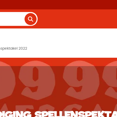
nspektakel 2022
iging Spellenspekta