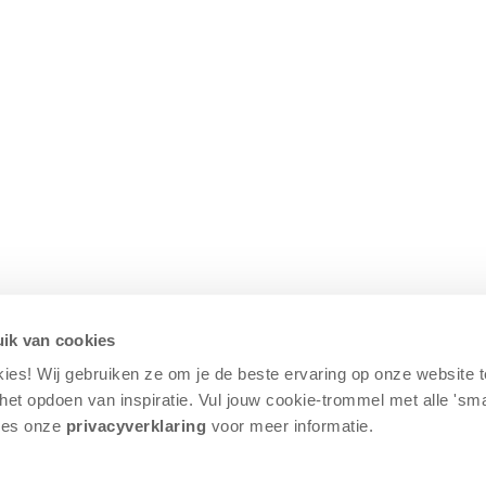
ik van cookies
kies! Wij gebruiken ze om je de beste ervaring op onze website 
j het opdoen van inspiratie. Vul jouw cookie-trommel met alle 'sm
Lees onze
privacyverklaring
voor meer informatie.
gaten voor updates voor het Spellenspektakel.