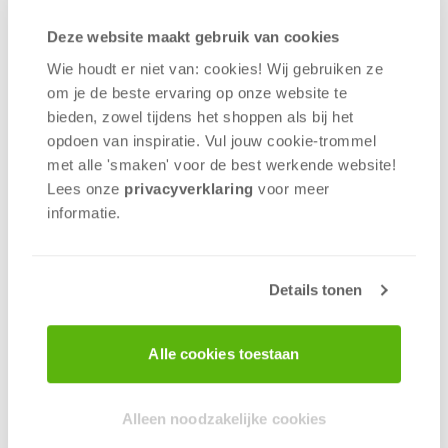
Deze website maakt gebruik van cookies
Wie houdt er niet van: cookies! Wij gebruiken ze
om je de beste ervaring op onze website te
bieden, zowel tijdens het shoppen als bij het
opdoen van inspiratie. Vul jouw cookie-trommel
met alle 'smaken' voor de best werkende website​!
Hou je hoofd koel in dit grappige kaartspel! Ruil
Lees onze
privacyverklaring
voor meer
elke beurt je kaart met die van een tegenstander
informatie.
om met de beste kaart te eindigen. Dit
toegankelijke en vlugge kaartspel kun je alleen met
een stalen gezicht winnen! Elke kaart heeft een
Details tonen
unieke regel waar die speler zich aan moet
houden, maar niemand is verplicht om met jou te
ruilen. Wie gaat er na 3 rondes met de winst
Alle cookies toestaan
vandoor?
Vanaf 8 jaar | 4 - 8 spelers | ±20 minuten
Alleen noodzakelijke cookies