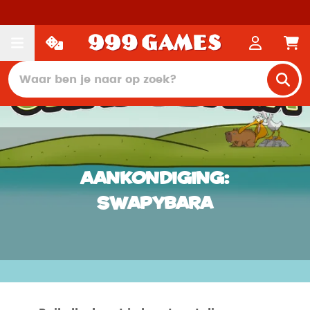
Aankondiging:
Swapybara