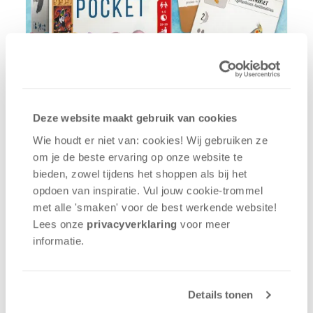
Deze website maakt gebruik van cookies
Ken jij Wingspan door en door en zou je het het
Wie houdt er niet van: cookies! Wij gebruiken ze
liefst overal willen spelen? Zoek je een manier om
om je de beste ervaring op onze website te
bekend te raken met de Wingspan-wereld zonder
bieden, zowel tijdens het shoppen als bij het
gelijk voor het grote spel te gaan, of ben je gewoon
opdoen van inspiratie. Vul jouw cookie-trommel
op zoek naar je nieuwe favoriete kaartspel? Wat je
met alle 'smaken' voor de best werkende website​!
reden ook is, Wingspan Pocket is het spel voor jou!
Lees onze
privacyverklaring
voor meer
Een potje duurt ongeveer een half uurtje en je kunt
informatie.
het makkelijk overal mee naartoe nemen. Wil je
even in je eentje ontstressen na een lange dag,
dan biedt Wingspan Pocket zelfs een uitgebreide
Details tonen
solovariant!