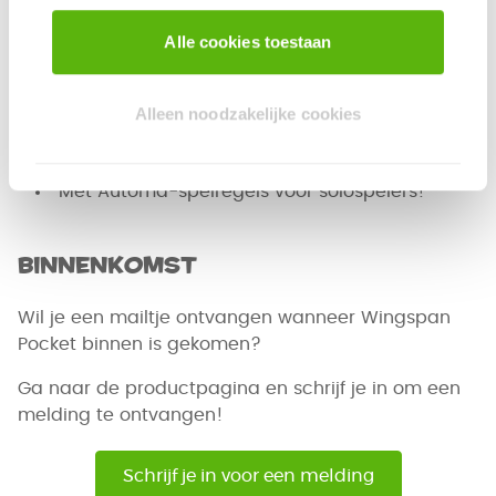
Vanaf 8 jaar | 1-5 spelers | 25-35 minuten
Alle cookies toestaan
Waarom kies je voor Wingspan Pocket?
Volwaardige Wingspan-ervaring in het klein!
Alleen noodzakelijke cookies
Kortere speelduur maar ook veel diepgang
voor gevorderde spelers
Met Automa-spelregels voor solospelers!
Binnenkomst
Wil je een mailtje ontvangen wanneer Wingspan
Pocket binnen is gekomen?
Ga naar de productpagina en schrijf je in om een
melding te ontvangen!
Schrijf je in voor een melding