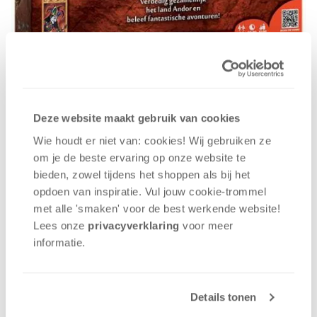
Na een opleiding “technisch ontwerp” was hij
enkele jaren werkzaam in de
computerspelontwikkeling. Hier werkte hij onder
Deze website maakt gebruik van cookies
andere aan de PC-uitvoering van Ruimteschepen
Wie houdt er niet van: cookies! Wij gebruiken ze
van Catan. Zijn eerste bordspelillustraties maakte
om je de beste ervaring op onze website te
hij voor Manga Manga (2004). Sindsdien heeft hij
bieden, zowel tijdens het shoppen als bij het
van bordspelontwerpen zijn beroep gemaakt. Later
opdoen van inspiratie. Vul jouw cookie-trommel
herontwierp hij onder andere het artwork van de 3e
met alle 'smaken' voor de best werkende website​!
editie van de Catanlijn en heeft hij inmiddels bijna
Lees onze
privacyverklaring
voor meer
40 titels op zijn naam staan. Een spel in zijn geheel
informatie.
ontwerpen ontstond bij toeval, volgens
Menzel: "Mijn zoon en ik waren op zoek naar een
spel met de uitstraling van een fantasy game
zonder de complexiteit daarvan. Omdat we dit niet
Details tonen
konden vinden, begonnen we op vakantie met het