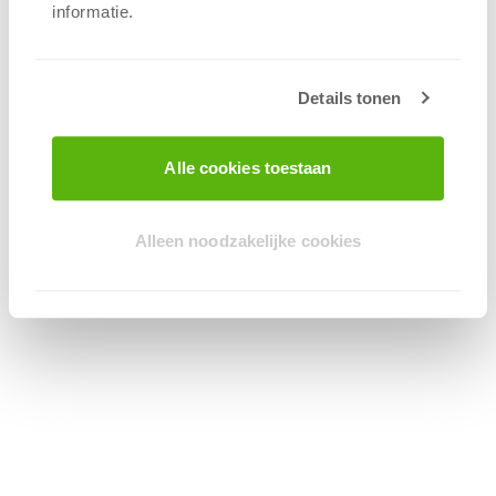
Het is weer bijna tijd voor de jaarlijkse
informatie.
adventskalender. Dat betekent vanaf 1
december 24 dagen lang elke dag één nieuwe
aanbieding!
Details tonen
Wil je alle geweldige aanbiedingen in je mailbox
ontvangen? Schrijf je dan snel in voor de
Alle cookies toestaan
nieuwsbrief en vink de "Seizoensgebonden acties
(bijv. Adventskalender)" aan!
Alleen noodzakelijke cookies
Schrijf je in