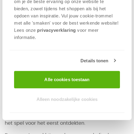
om je de beste ervaring op onze website te
bieden, zowel tijdens het shoppen als bij het
Op 14 september stond 999 Games op MoxCon,
opdoen van inspiratie. Vul jouw cookie-trommel
en wat een geweldige dag was het! Met ruim
met alle 'smaken' voor de best werkende website​!
1700 bezoekers was de beurs een groot succes
Lees onze
privacyverklaring
voor meer
en onze stand een waar paradijs voor
informatie.
spelliefhebbers.
Onze 14 demonstrateurs lieten jong en oud
Details tonen
kennismaken met de nieuwste en populairste titels.
Vooral
Vlooot
,
The Gang
en
Cardia
trokken veel
bekijks en werden de hele dag door enthousiast
Alle cookies toestaan
gespeeld.
Ook bijzonder was de aanwezigheid van Sander en
Alleen noodzakelijke cookies
Lisa, beter bekend als het spelletjeskoppel. Zij
legden onze nieuwste release
Flip 7
uit en zorgden
voor veel enthousiaste reacties van bezoekers die
het spel voor het eerst ontdekten.