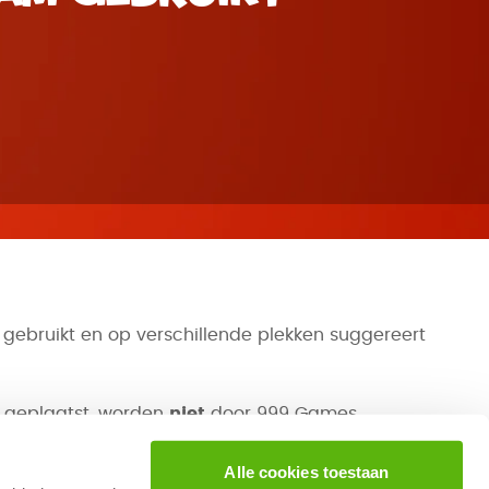
ebruikt en op verschillende plekken suggereert
n geplaatst, worden
niet
door 999 Games
Alle cookies toestaan
 van onze naam en ons merk te stoppen. Heb je