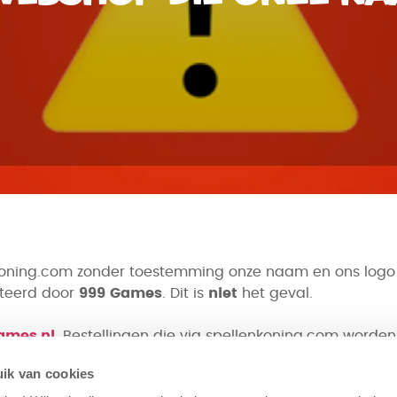
ning.com zonder toestemming onze naam en ons logo g
iteerd door
999 Games
. Dit is
niet
het geval.
ames.nl
. Bestellingen die via spellenkoning.com worde
ourbeleid.
ik van cookies
sche stappen in gang gezet om dit misleidende gebruik