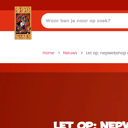
Home
Nieuws
Let op: nepwebshop 
Let op: nep