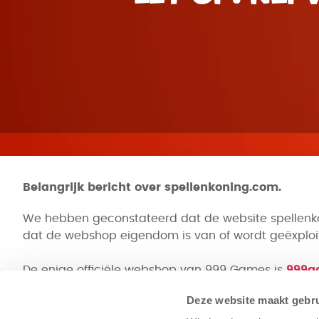
Belangrijk bericht over spellenkoning.com.
We hebben geconstateerd dat de website spellenko
dat de webshop eigendom is van of wordt geëxplo
De enige officiële webshop van 999 Games is
999g
afgehandeld en vallen niet onder ons bestel- of ret
Deze website maakt gebru
Wij nemen deze zaak zeer serieus en hebben juridi