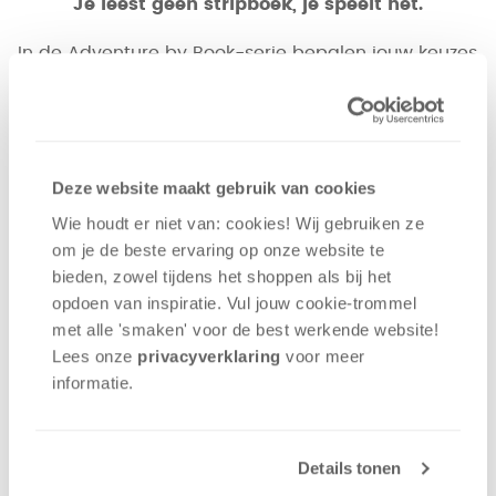
Je leest geen stripboek, je spéélt het.
In de Adventure by Book-serie bepalen jouw keuzes
hoe het verhaal zich voortzet. Elk stripboek is een
eigen verhaal op zich. In de plaatjes zijn cijfers
verstopt die de opties weergeven die jouw
personage kan nemen. Onderweg zul je puzzels
oplossen, voorwerpen verzamelen en gevaren
Deze website maakt gebruik van cookies
ontwijken om het best mogelijke verhaal te
Wie houdt er niet van: cookies! Wij gebruiken ze
vertellen. Hierbij zijn er meerdere routes
om je de beste ervaring op onze website te
beschikbaar voordat je het einddoel behaalt. Na 1 x
bieden, zowel tijdens het shoppen als bij het
spelen ben je dus nog lang niet klaar. En bovendien
opdoen van inspiratie. Vul jouw cookie-trommel
zal je, net als in ieder ander spel wanneer je de
met alle 'smaken' voor de best werkende website​!
verkeerde keuzes maakt, verliezen en opnieuw
Lees onze
privacyverklaring
voor meer
moeten beginnen.
informatie.
Details tonen