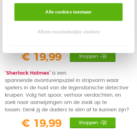
Alle cookies toestaan
‘Ridders’
is een komisch, Middeleeuws
fantasyverhaal voor dappere avonturiers vanaf 12
Alleen noodzakelijke cookies
jaar. Reis door het land, trek ten strijde en laat zien
of je het in je hebt om een echte ridder te worden!
‘Sherlock Holmes’
is een
spannende avonturenpuzzel in stripvorm waar
spelers in de huid van de legendarische detective
kruipen. Volg het spoor, verhoor verdachten, en
zoek naar aanwijzingen om de zaak op te
lossen. Denk jij de daders te slim af te kunnen zijn?