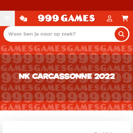
NK Carcassonne 2022
Op zondag 24 april 2022 organiseert Roll The
Dice in samenwerking met 999 Games het