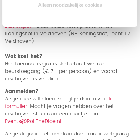
Alleen noodzakelijke cookies
15.45 – 16.00 Prijsuitreiking
Waar?
Zuiderspel
- Deze beurs vindt plaats in Het
Koningshof in Veldhoven (NH Koningshof, Locht 117
Veldhoven)
Wat kost het?
Het toernooi is gratis. Je betaalt wel de
beurstoegang (€ 7,- per persoon) en vooraf
inschrijven is verplicht.
Aanmelden?
Als je mee wilt doen, schrijf je dan in via
dit
formulier
. Mocht je vragen hebben over het
inschrijven stuur dan een mailtje naar
Events@RollTheDice.nl
.
Als je dit jaar niet mee kan doen maar wel graag