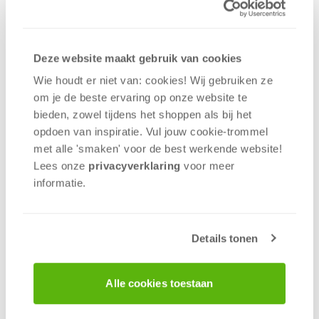
Nederlands Kampioenschap Carcassonne op
Zuiderspel. Dit is je kans om te laten zien wie de
beste Carcassonne speler is!
Deze website maakt gebruik van cookies
Wanneer?
Wie houdt er niet van: cookies! Wij gebruiken ze
Zondag 24 april 2022
om je de beste ervaring op onze website te
bieden, zowel tijdens het shoppen als bij het
Hoe laat?
opdoen van inspiratie. Vul jouw cookie-trommel
10.00 – 10.45 Aankomst deelnemers
met alle 'smaken' voor de best werkende website​!
10.45 – 11.25 1e ronde
Lees onze
privacyverklaring
voor meer
11.25 – 11.40 Pauze
informatie.
11.40 – 12.20 2e ronde
12.20 – 12.35 Pauze
12.35 – 13.15 3e ronde
Details tonen
13.15 – 13.45 Pauze
13.45 – 14.15 Achtste finales
14.15 – 14.45 Kwartfinales
Alle cookies toestaan
14.45 – 15.15 Halve finales
15.15 – 15.45 Finale en kleine finale