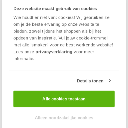
Deze website maakt gebruik van cookies
De Outlet Sale staat weer voor de deur. Op 25 &
Wie houdt er niet van: cookies! Wij gebruiken ze
26 november scoor je de leukste cadeaus voor
om je de beste ervaring op onze website te
de feestdagen en pak jouw voordeel op de beste
bieden, zowel tijdens het shoppen als bij het
bord- en kaartspellen, puzzels en meer.
opdoen van inspiratie. Vul jouw cookie-trommel
Laatste Updates en Tips
met alle 'smaken' voor de best werkende website​!
Lees onze
privacyverklaring
voor meer
informatie.
Ben je benieuwd naar de laatste updates en
handige tips voor het maximaliseren van je
shoppingervaring? Bezoek dan onze
Outlet Sale-
pagina.
Hier vind je alle benodigde informatie om
Details tonen
het meeste uit dit evenement te halen.
Laatste sale in huidige pand
Alle cookies toestaan
Al jaren organiseert 999 Games twee keer per jaar
Alleen noodzakelijke cookies
een Outlet Sale. Dit zal echter de laatste Outlet
Sale zijn in het huidige pand. 999 Games heeft een