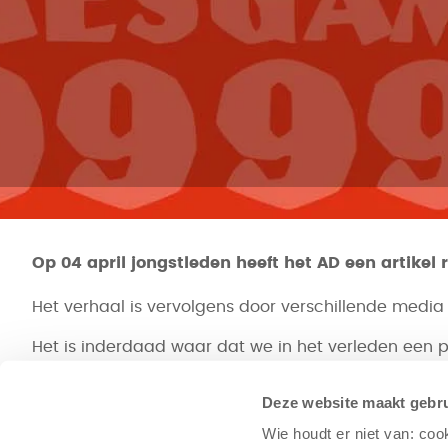
Op 04 april jongstleden heeft het AD een artike
Het verhaal is vervolgens door verschillende media
Het is inderdaad waar dat we in het verleden een 
leuke spellen willen maken, nemen we aanmerkinge
genoemde artikel in het AD totaal niet relevant.
Deze website maakt gebru
Wie houdt er niet van: coo
Catan is als één van de best verkochte bordspellen