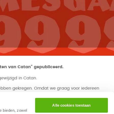
sten van Catan” gepubliceerd.
ewijzigd in Catan.
” hebben gekregen. Omdat we graag voor iedereen
 andere reden aangenomen. Derhalve is het
Alle cookies toestaan
te bieden, zowel
 merknaam, waaronder tientallen artikelen vallen.