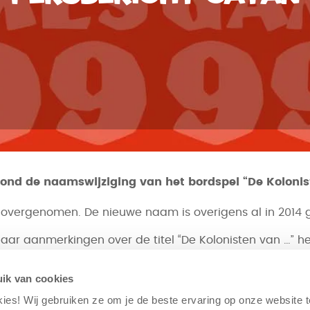
l rond de naamswijziging van het bordspel “De Koloni
 overgenomen. De nieuwe naam is overigens al in 2014 g
paar aanmerkingen over de titel “De Kolonisten van …
n altijd serieus. De naam Catan is echter om een heel
ik van cookies
kies! Wij gebruiken ze om je de beste ervaring op onze website 
 van de afgelopen jaren wereldwijd uitgegroeid tot een