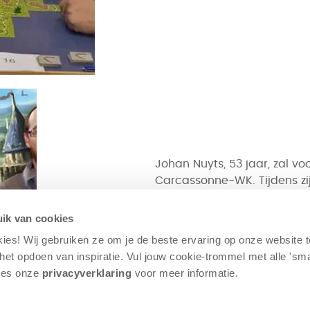
Johan Nuyts, 53 jaar, zal v
Carcassonne-WK. Tijdens zijn
plaats. Zowel zijn broer Pet
Carcassonne-WK’s meegeda
ik van cookies
sparringpartners, naast de
kies! Wij gebruiken ze om je de beste ervaring op onze website 
j het opdoen van inspiratie. Vul jouw cookie-trommel met alle 'sm
Lees onze
privacyverklaring
voor meer informatie.