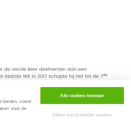
oor de vierde keer deelnemen aan een
de
 laatste WK in 2017 schopte hij het tot de 7
er als zijn oudste zoon Wolf hebben ook aan
an. Hij heeft dan ook meer dan genoeg
Alle cookies toestaan
 eerder genoemde Joren de Ridder.
te bieden, zowel
aken' voor de
Alleen noodzakelijke cookies