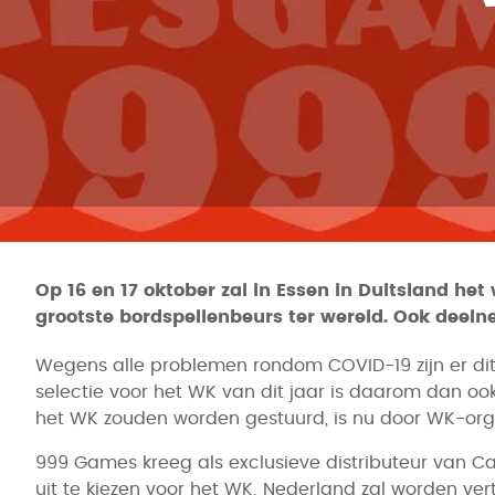
Op 16 en 17 oktober zal in Essen in Duitsland h
grootste bordspellenbeurs ter wereld. Ook deel
Wegens alle problemen rondom COVID-19 zijn er di
selectie voor het WK van dit jaar is daarom dan 
het WK zouden worden gestuurd, is nu door WK-org
999 Games kreeg als exclusieve distributeur van 
uit te kiezen voor het WK. Nederland zal worden ve