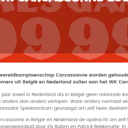
et wereldkampioenschap Carcassonne worden gehouden.
nemers uit België en Nederland zullen aan het WK C
t jaar zowel in Nederland als in België geen nationa
ook anders dan anders verlopen. Waar anders normaal 
anisator Spielezentrum gevraagd om zelf twee deelneme
Carcassonne in België en Nederland de opdracht om zel
rtegenwoordigd door Els Bulten en Patrick Bekkenutte. 