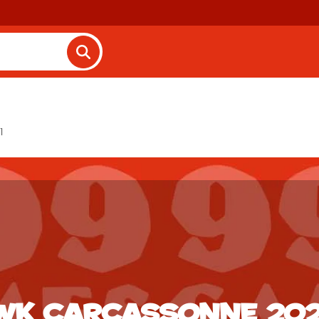
1
WK Carcassonne 202