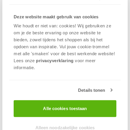
999 Games maakt gebruik van de infrastructuur
van Eurofiber in de vorm van een
Deze website maakt gebruik van cookies
internetverbinding. In dit kader heeft het technisch
personeel van Eurofiber toegang tot gegevens die
Wie houdt er niet van: cookies! Wij gebruiken ze
via deze lijn worden verzonden. Wij zorgen er
om je de beste ervaring op onze website te
echter voor dat deze gegevens veilig worden
bieden, zowel tijdens het shoppen als bij het
verzonden met behulp van versleuteling
opdoen van inspiratie. Vul jouw cookie-trommel
(SSL/HTTPS). Eurofiber zal onze gegevens nooit voor
met alle 'smaken' voor de best werkende website​!
eigen doeleinden gebruiken.
Lees onze
privacyverklaring
voor meer
informatie.
Technische ondersteuning
ProteQtor
Voor ondersteuning van de technische
Details tonen
infrastructuur maken wij gebruik van de diensten
van ProteQtor. Het technisch personeel van
ProteQtor heeft toegang tot jouw
Alle cookies toestaan
persoonsgegevens zoals deze binnen onze
infrastructuur aanwezig zijn. ProteQtor is gebonden
Alleen noodzakelijke cookies
aan geheimhouding en zal deze gegevens niet