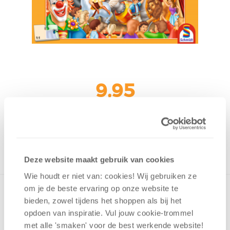
9,95
Uit het assortiment
ONTVANG 90 OVERWINNINGSPUNTEN
UIT HET ASSORTIMENT
Deze website maakt gebruik van cookies
Wie houdt er niet van: cookies! Wij gebruiken ze
om je de beste ervaring op onze website te
bieden, zowel tijdens het shoppen als bij het
opdoen van inspiratie. Vul jouw cookie-trommel
v.a. 5 jaar
met alle 'smaken' voor de best werkende website​!