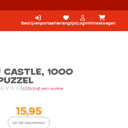
Bedrijvenportaal
Verlanglijst
Login
Winkelwagen
 Castle, 1000
Puzzel
(0)
|
Schrijf een review
15,95
Uit het assortiment