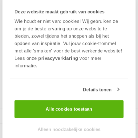
19,99
Deze website maakt gebruik van cookies
Uit het assortiment
Wie houdt er niet van: cookies! Wij gebruiken ze
ONTVANG 190 OVERWINNINGSPUNTEN
om je de beste ervaring op onze website te
UIT HET ASSORTIMENT
bieden, zowel tijdens het shoppen als bij het
opdoen van inspiratie. Vul jouw cookie-trommel
met alle 'smaken' voor de best werkende website​!
Lees onze
privacyverklaring
voor meer
Bijzondere puzzel met een Glow in the Dark effect!
informatie.
v.a. 12 jaar
Details tonen
Alle cookies toestaan
Alleen noodzakelijke cookies