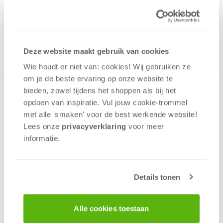
Uit het assortiment
ONTVANG 390 OVERWINNINGSPUNTEN
UIT HET ASSORTIMENT
Deze website maakt gebruik van cookies
Wie houdt er niet van: cookies! Wij gebruiken ze
om je de beste ervaring op onze website te
bieden, zowel tijdens het shoppen als bij het
Spannend vervolg op het bordspel De Kathedraal,
opdoen van inspiratie. Vul jouw cookie-trommel
eveneens gebaseerd op een roman van Ken Follett. Bouw
mee aan verschillende projecten en blijf in de gunst van de
met alle 'smaken' voor de best werkende website​!
machthebbers.
Lees onze
privacyverklaring
voor meer
informatie.
Strategie
Geluk
Bluf
Details tonen
2 - 4
spelers
+/-
100
min
v.a. 12 jaar
Alle cookies toestaan