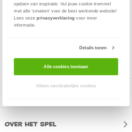
v.a. 12 jaar
opdoen van inspiratie. Vul jouw cookie-trommel
met alle 'smaken' voor de best werkende website​!
Lees onze
privacyverklaring
voor meer
informatie.
Details tonen
Alle cookies toestaan
Alleen noodzakelijke cookies
Gerelateerde producten
Over het spel