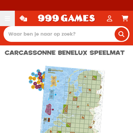
Carcassonne Benelux Speelmat