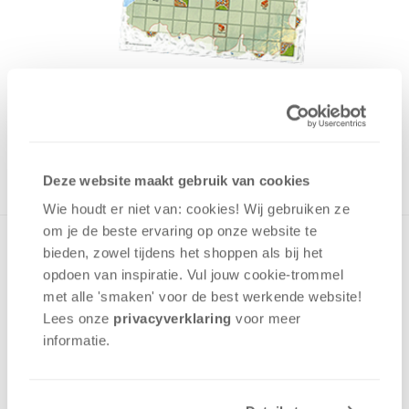
1250 punten
OP VOORRAAD
in winkelmand
Deze website maakt gebruik van cookies
Wie houdt er niet van: cookies! Wij gebruiken ze
om je de beste ervaring op onze website te
Met Carcassonne Maps - Benelux speel je Carcassonne in
bieden, zowel tijdens het shoppen als bij het
de Benelux. Plaats jouw meeples op wegen, kloosters en op
opdoen van inspiratie. Vul jouw cookie-trommel
de bekende steden deze drie landen. Deze variant op het
met alle 'smaken' voor de best werkende website​!
populaire legspel geeft nieuwe manieren om punten te
Lees onze
privacyverklaring
voor meer
scoren.
informatie.