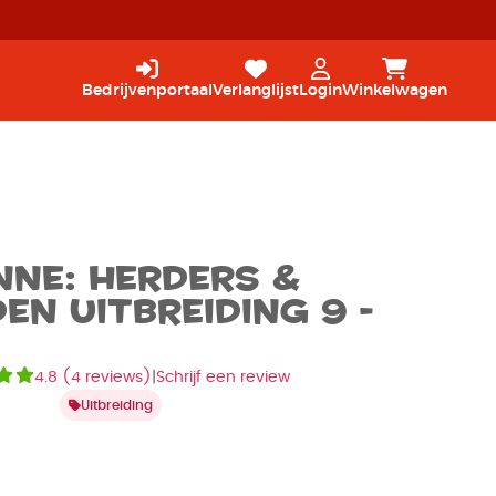
Bedrijvenportaal
Verlanglijst
Login
Winkelwagen
ne: Herders &
n Uitbreiding 9 -
4.8
(
4 reviews
)
|
Schrijf een review
Uitbreiding