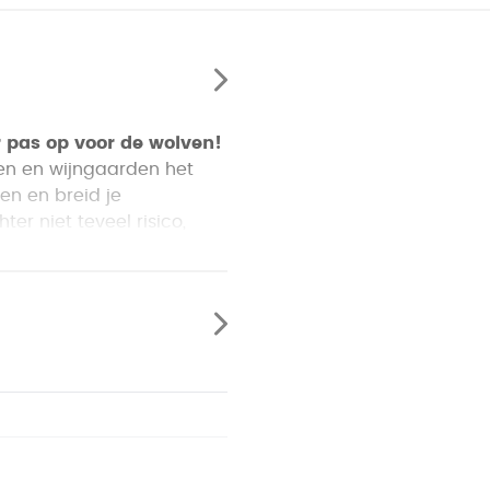
r pas op voor de wolven!
en en wijngaarden het
en en breid je
r niet teveel risico,
n wolf zien.
co durft te nemen!
mooie zak en herders.
rden?
dat jij in Carcassonne het
iding in jouw straatje.