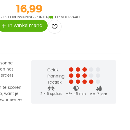
16,99
G 160 OVERWINNINGSPUNTEN
OP VOORRAAD
in winkelmand
assonne
den het
Geluk
herders
Planning
Tactiek
 te scoren.
o, want je
2 - 6
spelers
+/-
45
min
v.a. 7 jaar
 wanneer ze