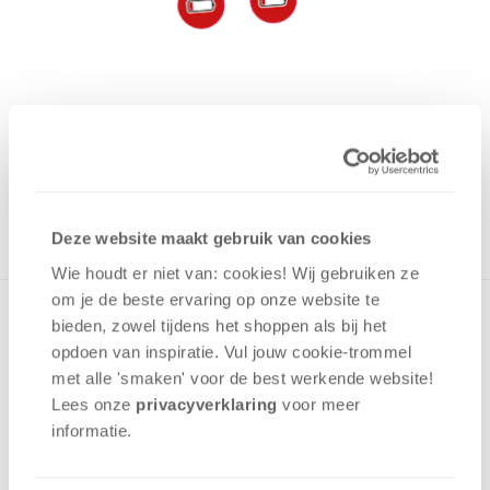
600 punten
OP VOORRAAD
in winkelmand
Deze website maakt gebruik van cookies
Wie houdt er niet van: cookies! Wij gebruiken ze
om je de beste ervaring op onze website te
Breid het basisspel CATAN: Nieuwe Energie uit met deze
bieden, zowel tijdens het shoppen als bij het
mini-uitbreiding. Deze promoset bevat een eilandtableau
opdoen van inspiratie. Vul jouw cookie-trommel
en 2 energietekortfiches. Bij het klimaatoverleg wordt
met alle 'smaken' voor de best werkende website​!
energietekort afgehandeld, waarbij afhankelijk van de
Lees onze
privacyverklaring
voor meer
globale vervuiling spelers met een slechte of juist een
informatie.
goede milieubalans worden beloond.