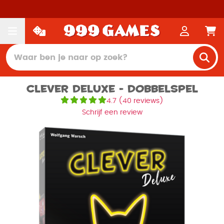
Clever Deluxe - Dobbelspel
4.7
(
40 reviews
)
Schrijf een review