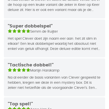
de hoop op een leuke variant die zeker in Keer op Keer
deluxe zit. Hier is er ook een variant maar als je de
Wie speelt er Clever Deluxe?
gewone versie hebt is dit niet de extra meerwaarde.
Deze editie van Clever is zeer geschikt voor spelers
Echter wel heel mooie uitvoering. Een dobbelbakje en
die het fijn vinden als een spel luxe uitstraalt.
net wat grotere dobbelstenen is wel erg leuk.
"Super dobbelspel"
Spelers die nog meer uitdaging willen, kunnen de
Semm de Ruijter
achterkanten van de tableaus proberen. Die
Het spel Clever doet zijn naam eer aan: het zit slim in
bevatten andere categorieën en maken het spel
elkaar! Een leuk dobbelspel waarbij het absoluut niet
nog interessanter! Perfect cadeauartikel voor de
enkel van geluk afhangt. Deze deluxe editie komt met
ware Clever-fan!
prachtige dobbelbak en super dat je geen papier
gebruikt vanwege de uitwisbare bordjes.
Hoe speel je Clever Deluxe?
"Tactische dobbel!"
Per beurt dobbel je drie keer, waarna je telkens één
Martijn Harskamp
dobbelsteen kiest. Die waarde vul je op je tableau
Na al eerder de basis varianten van Clever gespeeld te
in of kruis je aan. Elke lagere dobbelsteen dan
hebben, kregen we deze in een mystery box. Dit is
degene die je kiest gaat naar het dienblad,
zeker niet hetzelfde als de voorgaande Clever's. Een
waardoor de tegenspelers tijdens jouw beurt
echte aanrader!
gebruik van deze dobbelsteen mogen maken.
"Top spel!"
Hoe slimmer je kiest, hoe meer kans je hebt op het