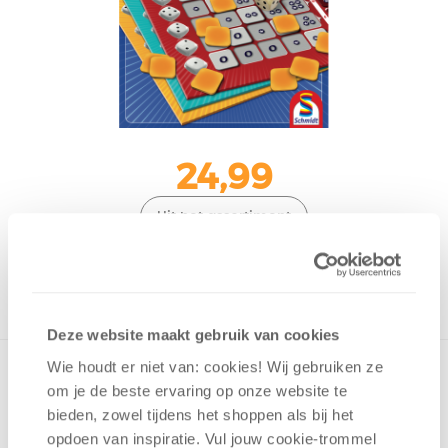
24,99
Uit het assortiment
ONTVANG 240 OVERWINNINGSPUNTEN
UIT HET ASSORTIMENT
Deze website maakt gebruik van cookies
Wie houdt er niet van: cookies! Wij gebruiken ze
om je de beste ervaring op onze website te
bieden, zowel tijdens het shoppen als bij het
1 - 6
spelers
+/-
20
min
v.a. 8 jaar
opdoen van inspiratie. Vul jouw cookie-trommel