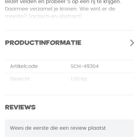
Bezet velden en probeer 5 op een rij te krijgen.
Daarmee verzamel je kronen. Wie wint er de
meeste? Tactisch en abstract!
Productinformatie
Artikelcode
SCH-49304
Gewicht
1,00 kg
Merk
Schmidt
Afmetingen
29,5 x 29,5 x 7,5 cm
Reviews
EAN Code
4001504493042
Wees de eerste die een review plaatst.
Jaar van Uitgifte
2014