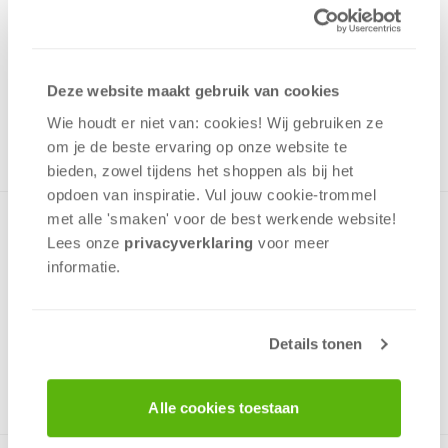
17,99
Uit het assortiment
Deze website maakt gebruik van cookies
ONTVANG 170 OVERWINNINGSPUNTEN
UIT HET ASSORTIMENT
Wie houdt er niet van: cookies! Wij gebruiken ze
om je de beste ervaring op onze website te
bieden, zowel tijdens het shoppen als bij het
opdoen van inspiratie. Vul jouw cookie-trommel
met alle 'smaken' voor de best werkende website​!
Met deze Premium Quality-puzzels wordt puzzelen pas echt
Lees onze
privacyverklaring
voor meer
genieten! Een puzzel met een afbeelding van kunstenares
informatie.
Aimee Stewart vol fantasie en surrealisme. Bevat 1000
stukjes en is geschikt vanaf 12 jaar.
Details tonen
v.a. 12 jaar
Alle cookies toestaan