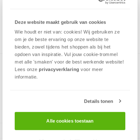
4,99
Uit het assortiment
Deze website maakt gebruik van cookies
ONTVANG 40 OVERWINNINGSPUNTEN
UIT HET ASSORTIMENT
Wie houdt er niet van: cookies! Wij gebruiken ze
om je de beste ervaring op onze website te
bieden, zowel tijdens het shoppen als bij het
opdoen van inspiratie. Vul jouw cookie-trommel
met alle 'smaken' voor de best werkende website​!
Puzzel met een leuke kleurrijke afbeelding van Takel en Finn
Lees onze
privacyverklaring
voor meer
uit Cars 2. De puzzel is gemaakt van stevig dik karton en
informatie.
heeft stukjes die perfect passen.
Details tonen
v.a. 5 jaar
Alle cookies toestaan