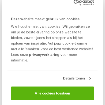
4,99
Uit het assortiment
Deze website maakt gebruik van cookies
ONTVANG 40 OVERWINNINGSPUNTEN
UIT HET ASSORTIMENT
Wie houdt er niet van: cookies! Wij gebruiken ze
om je de beste ervaring op onze website te
bieden, zowel tijdens het shoppen als bij het
opdoen van inspiratie. Vul jouw cookie-trommel
Puzzel met een leuke kleurrijke afbeelding van Tinkerbell en
met alle 'smaken' voor de best werkende website​!
2 elfjes die veel plezier hebben. Mooie kleuren en er is veel
Lees onze
privacyverklaring
voor meer
te zien, een uitdaging voor kleine puzzelaars.De puzzel is van
informatie.
stevig dik karton en heeft stukjes die perfect passen.
Details tonen
v.a. 5 jaar
Alle cookies toestaan