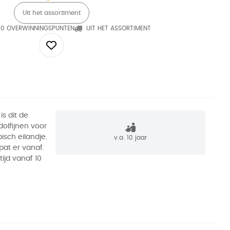
Uit het assortiment
20 OVERWINNINGSPUNTEN
UIT HET ASSORTIMENT
is dit de
dolfijnen voor
isch eilandje.
v.a. 10 jaar
pat er vanaf.
tijd vanaf 10