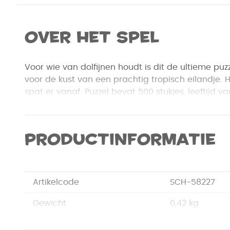
Over het spel
Voor wie van dolfijnen houdt is dit de ultieme puzz
voor de kust van een prachtig tropisch eilandje. H
spat er vanaf. Puzzel bevat 500 stukjes, leeftijd va
Productinformatie
Artikelcode
SCH-58227
Gewicht
0,42 kg
Merk
Schmidt