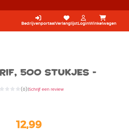
Bedrijvenportaal
Verlanglijst
Login
Winkelwagen
rif, 500 stukjes -
(0)
|
Schrijf een review
12,99