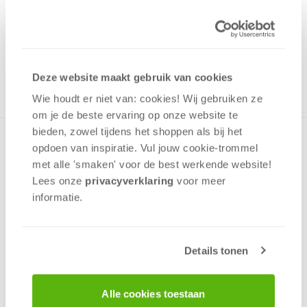
2,99
Uit het assortiment
ONTVANG 20 OVERWINNINGSPUNTEN
UIT HET ASSORTIMENT
Deze website maakt gebruik van cookies
Wie houdt er niet van: cookies! Wij gebruiken ze
om je de beste ervaring op onze website te
bieden, zowel tijdens het shoppen als bij het
Puzzel met een kleurrijke afbeelding van een treintje vol
opdoen van inspiratie. Vul jouw cookie-trommel
dieren.Frame puzzels zijn puzzels voor de jongste kinderen,
met alle 'smaken' voor de best werkende website​!
niet in een doos maar in een frame. Daardoor is het wel
Lees onze
privacyverklaring
voor meer
lekker plat en makkelijk op te ruimen.Het helpt om de
informatie.
waarneming, verbeelding en geheugen te ontwikkelen.
Gemaakt van stevig karton en het frame zorgt dat de
stukken bij elkaar blijven.
Details tonen
v.a. 3 jaar
Alle cookies toestaan