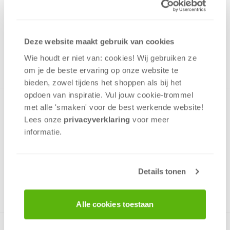
7,99
Uit het assortiment
Deze website maakt gebruik van cookies
ONTVANG 70 OVERWINNINGSPUNTEN
UIT HET ASSORTIMENT
Wie houdt er niet van: cookies! Wij gebruiken ze
om je de beste ervaring op onze website te
bieden, zowel tijdens het shoppen als bij het
opdoen van inspiratie. Vul jouw cookie-trommel
Puzzel met een mooie afbeelding van een vrolijke kitten.
met alle 'smaken' voor de best werkende website​!
Deze puzzel is gemaakt van een zeer goede kwaliteit karton
Lees onze
privacyverklaring
voor meer
met een niet reflecterende laag en heeft 1000
informatie.
puzzelstukken die perfect passen.
Details tonen
v.a. 12 jaar
Alle cookies toestaan