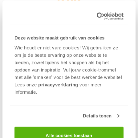
7,99
Uit het assortiment
ONTVANG 70 OVERWINNINGSPUNTEN
UIT HET ASSORTIMENT
Deze website maakt gebruik van cookies
Wie houdt er niet van: cookies! Wij gebruiken ze
om je de beste ervaring op onze website te
bieden, zowel tijdens het shoppen als bij het
Puzzel met een afbeelding van het kasteel van Schwerin
opdoen van inspiratie. Vul jouw cookie-trommel
wat staat op een eiland in de Schweriner See. Gedurende
eeuwen was het de residentie van de hertogen en
met alle 'smaken' voor de best werkende website​!
groothertogen van Mecklenburg en Mecklenburg-Schwerin.
Lees onze
privacyverklaring
voor meer
Thans wordt het gebruikt als de zetel van het parlement van
informatie.
Mecklenburg-Voor-Pommeren. De puzzel is gemaakt van
een zeer goede kwaliteit karton met een niet reflecterende
laag en puzzelstukken die perfect passen.
Details tonen
v.a. 12 jaar
Alle cookies toestaan