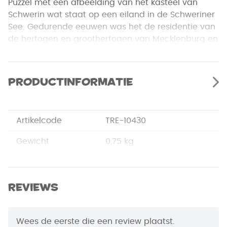
Puzzel met een afbeelding van het kasteel van
Schwerin wat staat op een eiland in de Schweriner
See. Gedurende eeuwen was het de residentie van
de hertogen en groothertogen van Mecklenburg en
Mecklenburg-Schwerin. Thans wordt het gebruikt
als de zetel van het parlement van Mecklenburg-
Voor-Pommeren. De puzzel is gemaakt van een
Productinformatie
zeer goede kwaliteit karton met een niet
reflecterende laag en puzzelstukken die perfect
passen.
Artikelcode
TRE-10430
Gewicht
0,75 kg
Merk
Trefl
Afmetingen
40,1 x 27,0 x 6,0 cm
Reviews
EAN Code
5900511104301
Wees de eerste die een review plaatst.
Puzzelstukjes
1000