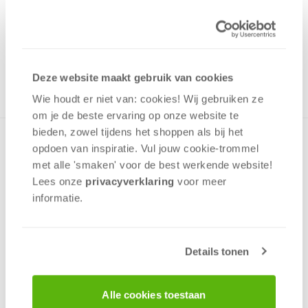
69,99
Uit het assortiment
ONTVANG 690 OVERWINNINGSPUNTEN
UIT HET ASSORTIMENT
Deze website maakt gebruik van cookies
Wie houdt er niet van: cookies! Wij gebruiken ze
om je de beste ervaring op onze website te
bieden, zowel tijdens het shoppen als bij het
De wedstrijdversie van het populaire houten werpspel. De
opdoen van inspiratie. Vul jouw cookie-trommel
onderdelen in deze set hebben de officiële afmetingen en
met alle 'smaken' voor de best werkende website​!
gewichten. Organiseer hiermee je eigen
Lees onze
privacyverklaring
voor meer
kampioenschappen!
informatie.
Tactiek
Interactie
Details tonen
Behendig
2 - 12
spelers
+/-
60
min
v.a. 8 jaar
Alle cookies toestaan