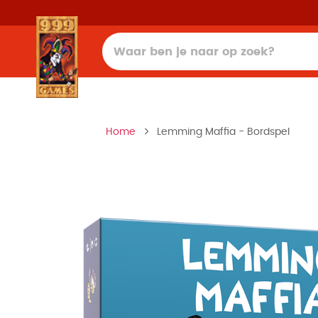
Home
Lemming Maffia - Bordspel