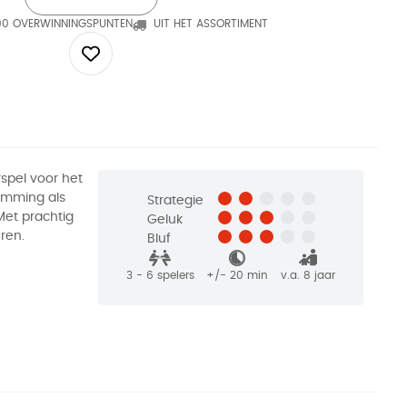
90 OVERWINNINGSPUNTEN
UIT HET ASSORTIMENT
spel voor het
lemming als
Strategie
Met prachtig
Geluk
ren.
Bluf
3 - 6
spelers
+/-
20
min
v.a. 8 jaar