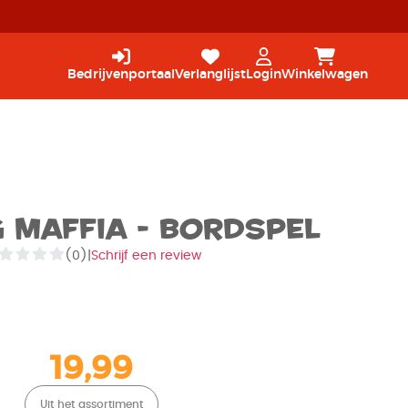
Bedrijvenportaal
Verlanglijst
Login
Winkelwagen
 Maffia - Bordspel
(0)
|
Schrijf een review
19,99
Uit het assortiment